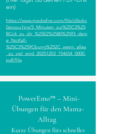
ein)
https://www.mediafire.com/file/z0sykc
0zpyou1pg/5_Minuten_zur%25C3%25
BCck_zu_dir_%25E2%2580%2593_dein
e_Notfall-
%25C3%259Cbung%252C_wenn_alles
_zu_viel_wird_20251203_154654_0000.
pdf/file
Power
Emo™ – Mini-
Übungen für den Mama-
Alltag
Kurze Übungen fürs schnelles