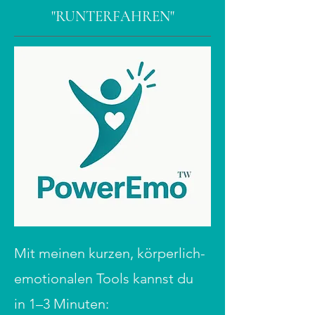
"RUNTERFAHREN"
​Mit meinen kurzen, körperlich-
emotionalen Tools kannst du
in 1–3 Minuten: