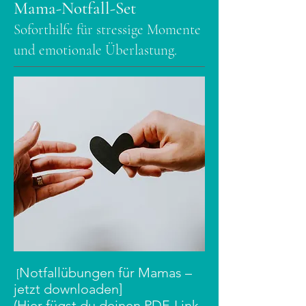
Mama-Notfall-Set
Soforthilfe für stressige Momente
und emotionale Überlastung.
Notfallübungen für Mamas –
[
jetzt downloaden]
(Hier fügst du deinen PDF-Link