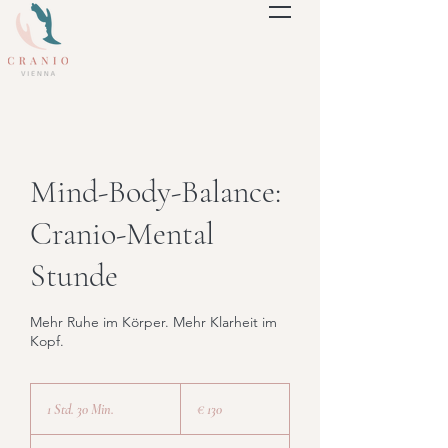
Mind-Body-Balance:
Cranio-Mental
Stunde
Mehr Ruhe im Körper. Mehr Klarheit im
Kopf.
130
Euro
1 Std. 30 Min.
1
€ 130
S
t