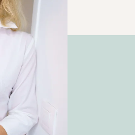
Ich begl
oder Rüc
Im Mitte
mit dem 
Körper z