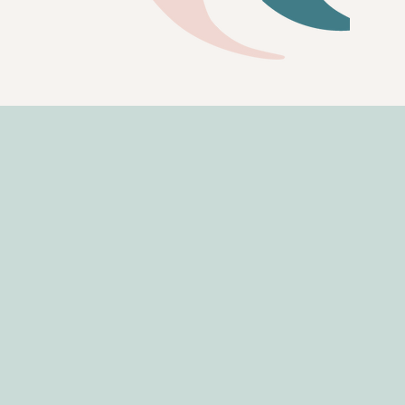
eite Menschen mit Nacken-, Kiefer-
kenverspannungen.
lpunkt steht das Nervensystem –
Ziel, mehr Ruhe und Regulation im
u fördern.