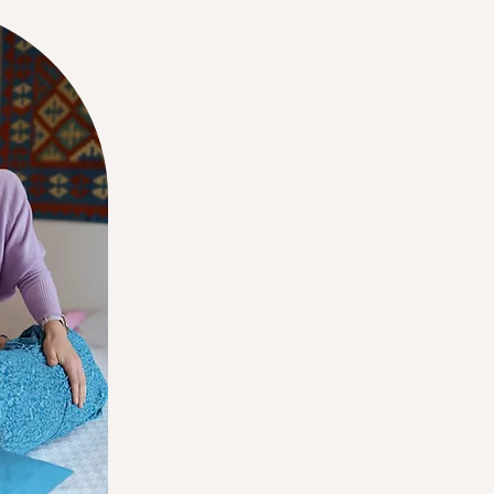
Als zertifizierte Cranio
Cranio Austria für cran
Mentaltrainerin bringe 
Ich begleite Sie dabei,
natürlichen Regulation 
Meine Praxis befindet s
Gehminuten von U-Bahn 
persönlich kennenzuler
dürfen.